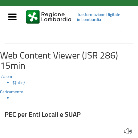
PEC
Salta
al
per
Trasformazione Digitale
contenuto
Mostra/nascondi
in Lombardia
principale
navigazione
Enti
accedi
alle
API e interoperabilità
Locali
sotto
sezioni
e
Web Content Viewer (JSR 286)
SUAP
15min
Azioni
${title}
Caricamento...
PEC per Enti Locali e SUAP