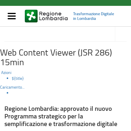
PSSTD
Salta
al
-
Trasformazione Digitale
contenuto
Mostra/nascondi
in Lombardia
principale
navigazione
Programma
accedi
alle
Trasformazione digitale in Lombardia
Strategico
sotto
sezioni
per
Web Content Viewer (JSR 286)
la
15min
Semplificazione
Azioni
${title}
e
Caricamento...
Trasformazione
Digitale
Regione Lombardia: approvato il nuovo
Programma strategico per la
semplificazione e trasformazione digitale