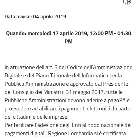
l’adesione
Data avviso:
04 aprile 2019
a
pagoPA:
Quando: mercoledì 17 aprile 2019, 12:00 PM - 01:30
PM
il
Portale
In attuazione dell’art. 5 del Codice dell’Amministrazione
Pagamenti
Digitale e del Piano Triennale dell’Informatica per la
(MyPay)_17_04_2019
Pubblica Amministrazione e approvato dal Presidente
del Consiglio dei Ministri il 31 maggio 2017, tutte le
Pubbliche Amministrazioni devono aderire a pagoPA e
provvedere ad abilitare i pagamenti elettronici da parte
dei cittadini e delle imprese.
Per facilitare l’adesione degli Enti al nodo nazionale dei
pagamenti digitali, Regione Lombardia si è certificata