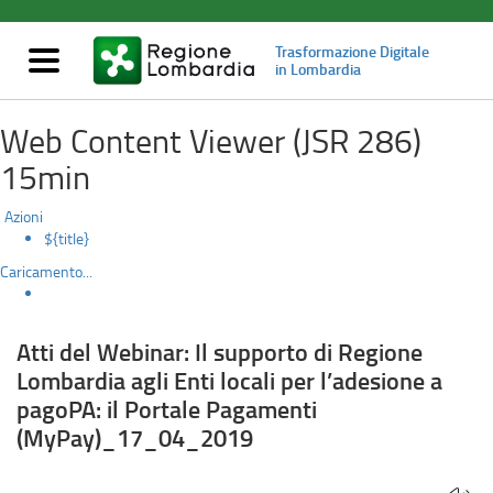
Atti
Salta
al
del
Trasformazione Digitale
contenuto
Mostra/nascondi
in Lombardia
principale
navigazione
Webinar:
Web Content Viewer (JSR 286)
Il
15min
supporto
Azioni
di
${title}
Regione
Caricamento...
Lombardia
Atti del Webinar: Il supporto di Regione
agli
Lombardia agli Enti locali per l’adesione a
Enti
pagoPA: il Portale Pagamenti
(MyPay)_17_04_2019
locali
per