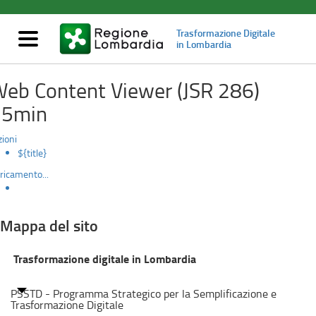
Mappa
Salta
al
del
Trasformazione Digitale
contenuto
Mostra/nascondi
in Lombardia
principale
navigazione
sito
eb Content Viewer (JSR 286)
15min
zioni
${title}
ricamento...
Mappa del sito
Trasformazione digitale in Lombardia
PSSTD - Programma Strategico per la Semplificazione e 
Trasformazione Digitale